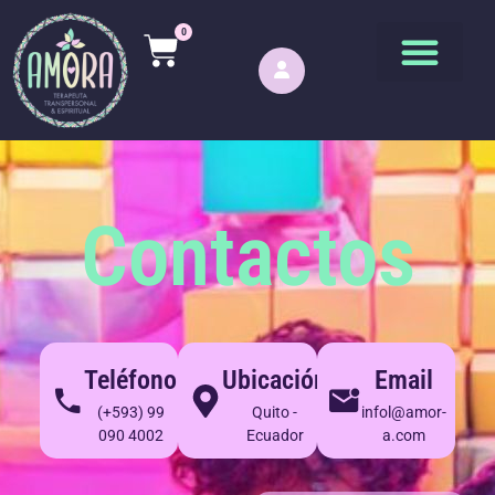
0
Contactos
Teléfono
Ubicación
Email
(+593) 99
Quito -
infol@amor-
090 4002
Ecuador
a.com