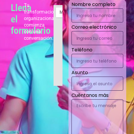
Nombre completo
Llena
Tu
transformacion
el
organizacional
comienza
Correo electrónico
formulario
con una
conversación.
Teléfono
Asunto
Cuéntanos más