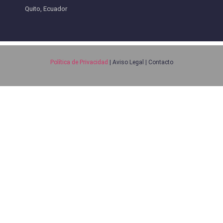
Quito, Ecuador
Política de Privacidad
| Aviso Legal | Contacto
Sign In
La contraseña debe tener un mínimo de 8 caracteres de
números y letras, y contener al menos 1 letra mayúscula