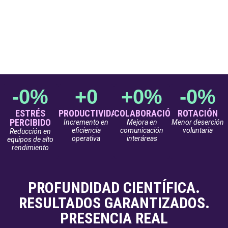
-
0
%
+
0
+
0
%
-
0
%
LA CIENCIA DE LA
TRANSFORMACIÓN
ESTRÉS
PRODUCTIVIDAD
COLABORACIÓN
ROTACIÓN
PERCIBIDO
Incremento en
Mejora en
Menor deserción
CONSCIENTE
eficiencia
comunicación
voluntaria
Reducción en
operativa
interáreas
equipos de alto
rendimiento
El estrés, la rotación y los conflictos
internos no se resuelven con talleres
PROFUNDIDAD CIENTÍFICA.
superficiales. Se transforman con Auto
RESULTADOS GARANTIZADOS.
Psicología Organizacional™.
PRESENCIA REAL