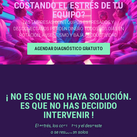
COSTANDO EL ESTRÉS DE TU
EQUIPO?
LAS EMPRESAS CON EQUIPOS ESTRESADOS Y
DESCONECTADOS PIERDEN DINERO TODOS LOS DÍAS EN
ROTACIÓN, AUSENTISMO Y BAJA PRODUCTIVIDAD.
AGENDAR DIAGNÓSTICO GRATUITO
¡ NO ES QUE NO HAYA SOLUCIÓN.
ES QUE NO HAS DECIDIDO
INTERVENIR !
El estrés, los conflictos y el desgaste
no se resuelven solos: