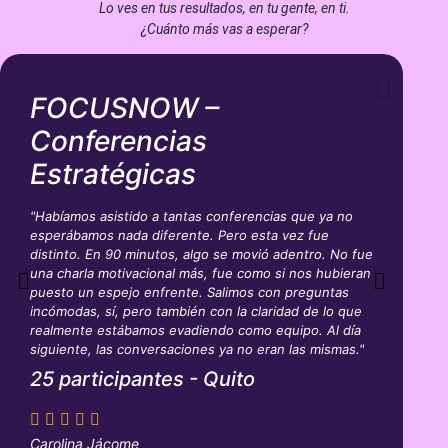
Lo ves en tus resultados, en tu gente, en ti.
¿Cuánto más vas a esperar?
FOCUSNOW –
Conferencias
V
Estratégicas
"Y
na
"Habíamos asistido a tantas conferencias que ya no
si
esperábamos nada diferente. Pero esta vez fue
en
distinto. En 90 minutos, algo se movió adentro. No fue
pa
una charla motivacional más, fue como si nos hubieran
in
puesto un espejo enfrente. Salimos con preguntas
pe
incómodas, sí, pero también con la claridad de lo que
me
realmente estábamos evadiendo como equipo. Al día
ca
siguiente, las conversaciones ya no eran las mismas."
G
25 participantes - Quito
D
Carolina Jácome