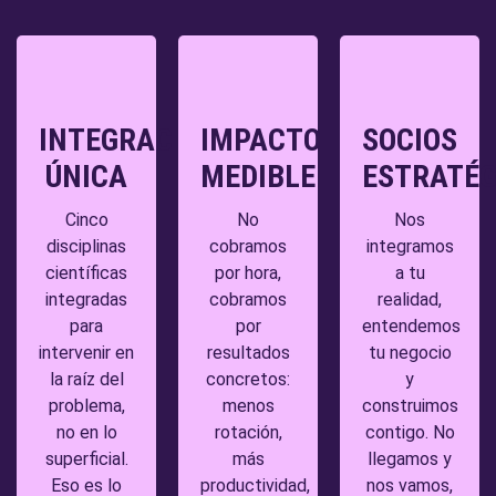
AGENDAR DIAGNÓSTICO GRATUITO
INTEGRACIÓN
IMPACTO
SOCIOS
ÚNICA
MEDIBLE
ESTRATÉG
Cinco
No
Nos
disciplinas
cobramos
integramos
científicas
por hora,
a tu
integradas
cobramos
realidad,
para
por
entendemos
intervenir en
resultados
tu negocio
la raíz del
concretos:
y
problema,
menos
construimos
no en lo
rotación,
contigo. No
superficial.
más
llegamos y
Eso es lo
productividad,
nos vamos,