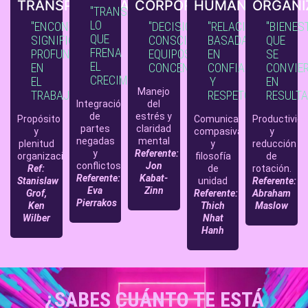
TRANSPERSONAL
CORPORATIVO
HUMANA
ORGANI
"TRANSFORMAR
LO
"ENCONTRAR
"DECISIONES
"RELACIONES
"BIENES
QUE
SIGNIFICADO
CONSCIENTES,
BASADAS
QUE
FRENA
PROFUNDO
EQUIPOS
EN
SE
EL
EN
CONCENTRADOS"
CONFIANZA
CONVIE
CRECIMIENTO"
EL
Y
EN
Manejo
TRABAJO"
RESPETO"
RESULT
Integración
del
de
estrés y
Propósito
Comunicación
Productivid
partes
claridad
y
compasiva
y
negadas
mental
plenitud
y
reducción
y
Referente:
organizacional
filosofía
de
conflictos
Jon
Ref:
de
rotación.
Referente:
Kabat-
Stanislaw
unidad
Referente:
Eva
Zinn
Grof,
Referente:
Abraham
Pierrakos
Ken
Thich
Maslow
Wilber
Nhat
Hanh
¿SABES CUÁNTO TE ESTÁ