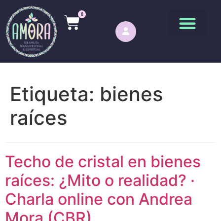
0
Etiqueta:
bienes
raíces
Techo de cristal en bienes
raíces: ¿Mito o realidad? ·
Charla online con Andrea
Mora (CBR)