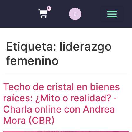
0
Etiqueta:
liderazgo
femenino
Techo de cristal en bienes
raíces: ¿Mito o realidad? ·
Charla online con Andrea
Mora (CBR)