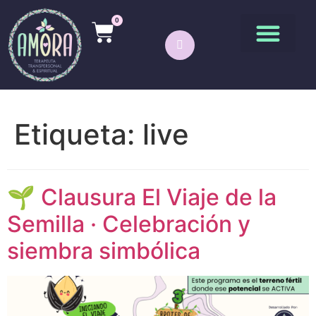
0
Etiqueta:
live
🌱 Clausura El Viaje de la
Semilla · Celebración y
siembra simbólica